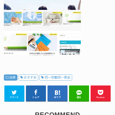
法律
おすすめ
同一労働同一賃金
ツイート
シェア
はてブ
送る
Pocket
RECOMMEND