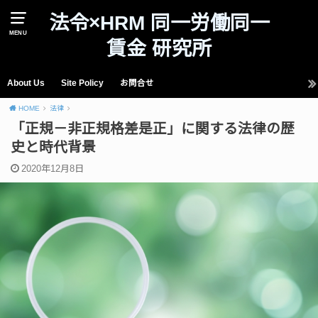
法令×HRM 同一労働同一
MENU
賃金 研究所
About Us
Site Policy
お問合せ
HOME
法律
「正規－非正規格差是正」に関する法律の歴
史と時代背景
2020年12月8日